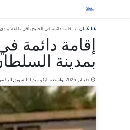
خطي للذهاب إلى المحتوى
الرئيسية
اعرف عن عُمان
من نحنُ
هُنا عُمان
إقامة دائمة في الخليج بأقل تكلفة: وادي ز
إقامة دائمة في 
بمدينة السلطان ه
6 يناير 2026
بواسطة
ايكو ميديا للتسويق الرقمي, aled Taleb