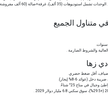
ي متناول الجميع
العالية والشروط الصارمة .
دي زها
ضياف، أقل ضغط حضري.
خل (عوائد 6-8% إيجار).
ال في مناخ 25° شتاءً.