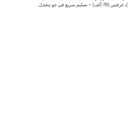
مدارس حكومية مجانية، مستشفيات، وطرق سريعة. الوحدات تشمل استوديوهات (35 ألف)، غرفة+صالة (60 ألف مفروشة)، غرفتين (70 ألف) – تسليم سريع في جو معتدل