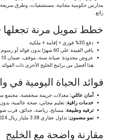
رائع .
خطط تمويل مرنة تجعلها ف
دفع 30% فوري = إقامة + ملكية.
باقي القيمة على 60 شهرًا بدون فوائد أو رسوم.
عروض محدودة: صيانة سنة، موقف، ضمان 10 سنوات.
هذا أفضل من برامج الخليج الأخرى ذات الفوائد 
فوائد الحياة اليومية في وا
أمان عائلي:
معدلات جريمة منخفضة، مجتمع م
خدمات راقية:
تعليم مجاني، صحة عالمية، بدون ضريبة د
ترفيه وطبيعة:
مسابح، رياضة، حدائق، قرب شواطئ وجب
نمو مضمون:
تداول عقاري 3.38 مليار ريال 2024 (+29.5%)، سوق سكني 6.8 مليار دولار 2029 .
مقارنة واضحة مع الخليج