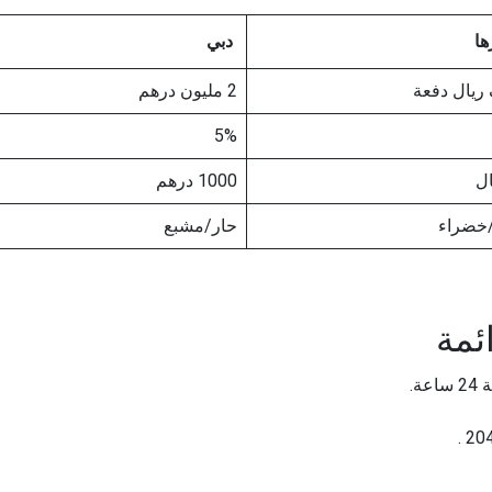
ها
دبي
2 مليون درهم
5%
1000 درهم
خضراء
حار/مشبع
ائمة