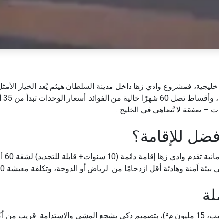
يجية، فمشروع وادي زها داخل مدينة السلطان هيثم يُعد الخيار الأمثل و
الحي
فضل للإقامة؟
آمنة وهادئة أقل ازدحامًا من الرياض أو الدوحة، وتكلفة معيشة 300 ريال شهريًا .
لة
يتمركز وادي زها في مدينة السلطان هيثم (ولاية السيب، 15 مليون م²)، بتصميم ذكي يش