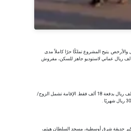
الأرخص. يتيح المشروع تملكًا حرًا كاملاً مدى
اة مع إقامة فورية للعائلة بأكملها بدفع 30% فقط، وأقساط تصل 60 شهرًا خالية من الفوائد. أسعار الوحدات تبدأ من 35 ألف ريال عماني لاستوديو جاهز للسكن، مفروش
في حين تتطلب دبي 2 مليون درهم لإقامة ذهبية، وعمانية تقدم وادي زها إقامة دائمة (10 سنوات+ قابلة للتجديد) لشقة 60 ألف ريال بدفعة 18 ألف فقط. الإقامة تشمل الزوج/
جع المشي والاستدامة. قريب من أكبر حديقة شرق أوسطية، مسجد السلطان هيثم،