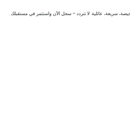
خيصة، سريعة، عائلية. لا تتردد – سجل الآن واستثمر في مستقبلك .
قراءة ال