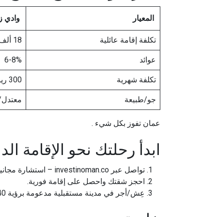
المعيار
وادي ز
تكلفة إقامة عائلية
18 ألف ريال دفعة
عوائد
6-8%
تكلفة شهرية
300 ريال
جو/طبيعة
معتدل/
عمان تفوز بكل شيء .
ابدأ رحلتك نحو الإقامة الد
تواصل عبر investinoman.co – استشارة مجانية 24 ساعة.
احجز شقتك واحصل على إقامة فورية.
عِش/أجر في مدينة مستقبلية مدعومة برؤية 2040 .