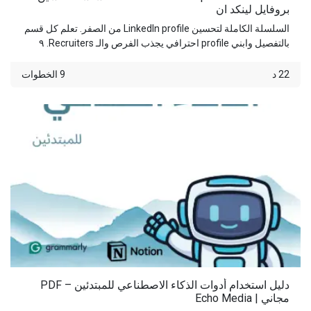
بروفايل لينكد ان‬
‫السلسلة الكاملة لتحسين LinkedIn profile من الصفر. تعلم كل قسم
بالتفصيل وابني profile احترافي يجذب الفرص والـ Recruiters. ٩
أجزاء شاملة لكل شيء تحتاجه.‬
22 د
9 الخطوات
‫دليل استخدام أدوات الذكاء الاصطناعي للمبتدئين – PDF
مجاني | Echo Media‬