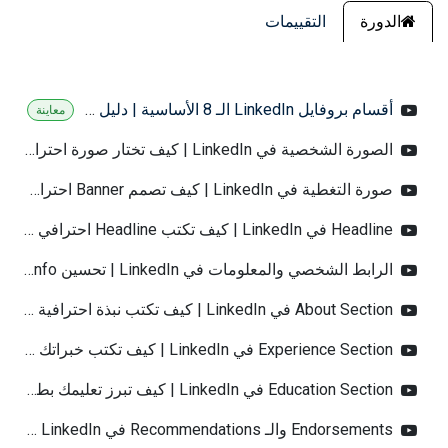
الدورة
التقييمات
‫أقسام بروفايل LinkedIn الـ 8 الأساسية | دليل شامل 2025‬
معاينة
‫الصورة الشخصية في LinkedIn | كيف تختار صورة احترافية تجذب الـ Recruiters‬
‫صورة التغطية في LinkedIn | كيف تصمم Banner احترافي يعكس براندك‬
‫Headline في LinkedIn | كيف تكتب Headline احترافي يجذب الـ Recruiters والفرص‬
‫الرابط الشخصي والمعلومات في LinkedIn | تحسين Contact Info لـ Recruiters‬
‫About Section في LinkedIn | كيف تكتب نبذة احترافية تبيّن قيمتك الحقيقية‬
‫Experience Section في LinkedIn | كيف تكتب خبراتك بطريقة تجذب الوظائف‬
‫Education Section في LinkedIn | كيف تبرز تعليمك بطريقة احترافية‬
‫Endorsements والـ Recommendations في LinkedIn | كيف تبني مصداقية احترافية‬