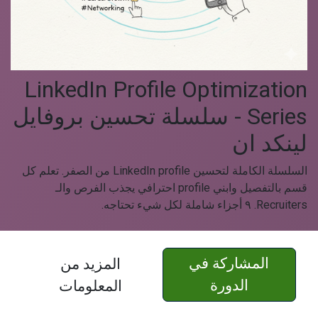
‫LinkedIn Profile Optimization
Series - سلسلة تحسين بروفايل
لينكد ان‬
‫السلسلة الكاملة لتحسين LinkedIn profile من الصفر. تعلم كل
قسم بالتفصيل وابني profile احترافي يجذب الفرص والـ
Recruiters. ٩ أجزاء شاملة لكل شيء تحتاجه.‬
المشاركة في
المزيد من
الدورة
المعلومات